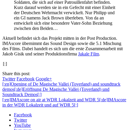
Soldaten, die sich auf einer Patrouillenfahrt befinden.
Kurz darauf werden sie in ein Gefecht mit einer Einheit
der Deutschen Wehrmacht verwickelt. Nur Philipp und
ein GI namens Jack Brown überleben. Von da an
entwickelt sich eine besondere Vater-Sohn Beziehung
zwischen den Beiden…
Aktuell befindet sich das Projekt mitten in der Post Production.
IMAscore übernimmt das Sound Design sowie die 5.1 Mischung
des Films. Dabei handelt es sich um die erste Zusammenarbeit mit
Jakob Gisik und seiner Produktionsfirma
Jakale Film
.
[:]
Share this post:
Twitter
Facebook
Google+
[:en]Opening of De Magische Vallei (Toverland) and soundtrack
demos[:de]Eröffnung De Magische Vallei (Toverland) und
Soundtrack Demos[:]
[:en]IMAscore on air at WDR Lokalzeit and WDR 5[:de]IMAscore
in der WDR Lokalzeit und auf WDR 5[:]
Facebook
Twitter
YouTube