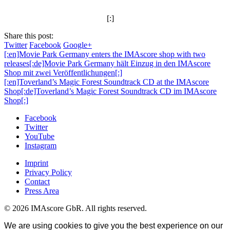
[:]
Share this post:
Twitter
Facebook
Google+
[:en]Movie Park Germany enters the IMAscore shop with two
releases[:de]Movie Park Germany hält Einzug in den IMAscore
Shop mit zwei Veröffentlichungen[:]
[:en]Toverland’s Magic Forest Soundtrack CD at the IMAscore
Shop[:de]Toverland’s Magic Forest Soundtrack CD im IMAscore
Shop[:]
Facebook
Twitter
YouTube
Instagram
Imprint
Privacy Policy
Contact
Press Area
© 2026 IMAscore GbR. All rights reserved.
We are using cookies to give you the best experience on our