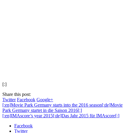
[:]
Share this post:
Twitter
Facebook
Google+
[:en]Movie Park Germany starts into the 2016 season[:de]Movie
Park Germany startet in die Saison 2016[:]
[:en]IMAscore’s year 2015[:de]Das Jahr 2015 für IMAscore[:]
Facebook
Twitter