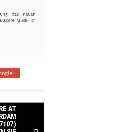
erung des neuen
IMAscore Musik im
oogle+
ORE AT
ERDAM
7107)
EN SIE