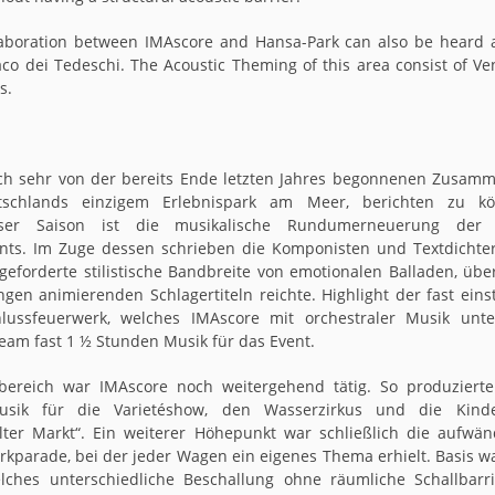
llaboration between IMAscore and Hansa-Park can also be heard 
o dei Tedeschi. The Acoustic Theming of this area consist of Ve
s.
ich sehr von der bereits Ende letzten Jahres begonnenen Zusam
tschlands einzigem Erlebnispark am Meer, berichten zu k
ser Saison ist die musikalische Rundumerneuerung de
nts. Im Zuge dessen schrieben die Komponisten und Textdicht
geforderte stilistische Bandbreite von emotionalen Balladen, über
gen animierenden Schlagertiteln reichte. Highlight der fast ein
lussfeuerwerk, welches IMAscore mit orchestraler Musik unter
eam fast 1 ½ Stunden Musik für das Event.
ereich war IMAscore noch weitergehend tätig. So produziert
sik für die Varietéshow, den Wasserzirkus und die Kind
Alter Markt“. Ein weiterer Höhepunkt war schließlich die aufwän
rkparade, bei der jeder Wagen ein eigenes Thema erhielt. Basis wa
lches unterschiedliche Beschallung ohne räumliche Schallbarri