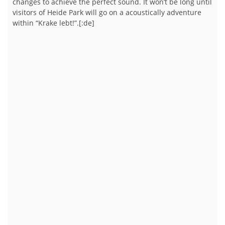
changes to achieve the perfect sound. It won’t be long until
visitors of Heide Park will go on a acoustically adventure
within “Krake lebt!”.[:de]